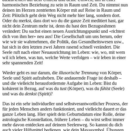
harmonischen Beziehung zu sein in Raum und Zeit. Du nimmst nun
deinen im Herzen zentrierten Körper mit auf Reise in Raum und
Zeit: Plötzlich geht dein Weg nicht mehr hier lang, sondern dort.
Oder du merkst, dass dort wo du die ganze Zeit meditiert hast, gar
nicht dein Zentrum mehr ist, denn du hast den Bezugsrahmen
verändert: Du suchst einen neuen Ausrichtungspunkt und «richtest
dich von ihm her» neu aus! Die Gesellschaft um uns herum, oder
wie wir sie wahrnehmen, die Politik, das Gesundheitswesen usw.,
hat sich in den letzten zwei Jahren rasend schnell verändert. Die
Seele ruft nach einer Neuausrichtung im Leben: wie, wo, mit wem
wil ich leben, was tun, welche Werte verfolgen – wir leben in einer
sehr spannenden Zeit!
Wieder geht es nur darum, die
illusorische Trennung
von Körper,
Seele und Spirit aufzuheben. Die andauernde Frage ist deshalb –
und die vielleicht herausfordernste Aufgabe im Leben: Bist du
kohärent in Bezug, auf was du
tust
(Körper), was du
fühlst
(Seele)
und was du
denkst
(Spirit)?
Das ist ein sehr individueller und selbstverantwortlicher Prozess, der
für jeden Menschen anders funktioniert, und vielleicht dauert er das
ganze Leben lang. Hier spielt dein Geburtsdatum eine Rolle, deine
astrologische Konstellation, frühere Leben – du wirst selbst immer
mehr davon entdecken auf deinem Seelenweg. So kannst du dich
auch vieler Hilfsmittel bedienen, wie dein Mayasymbol, Übungen