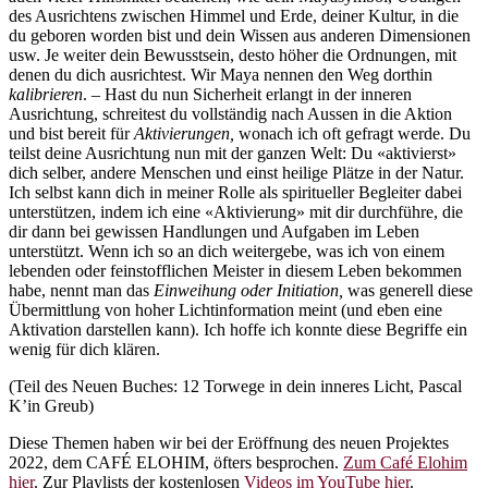
des Ausrichtens zwischen Himmel und Erde, deiner Kultur, in die
du geboren worden bist und dein Wissen aus anderen Dimensionen
usw. Je weiter dein Bewusstsein, desto höher die Ordnungen, mit
denen du dich ausrichtest. Wir Maya nennen den Weg dorthin
kalibrieren
. – Hast du nun Sicherheit erlangt in der inneren
Ausrichtung, schreitest du vollständig nach Aussen in die Aktion
und bist bereit für
Aktivierungen,
wonach ich oft gefragt werde. Du
teilst deine Ausrichtung nun mit der ganzen Welt: Du «aktivierst»
dich selber, andere Menschen und einst heilige Plätze in der Natur.
Ich selbst kann dich in meiner Rolle als spiritueller Begleiter dabei
unterstützen, indem ich eine «Aktivierung» mit dir durchführe, die
dir dann bei gewissen Handlungen und Aufgaben im Leben
unterstützt. Wenn ich so an dich weitergebe, was ich von einem
lebenden oder feinstofflichen Meister in diesem Leben bekommen
habe, nennt man das
Einweihung oder Initiation,
was generell diese
Übermittlung von hoher Lichtinformation meint (und eben eine
Aktivation darstellen kann). Ich hoffe ich konnte diese Begriffe ein
wenig für dich klären.
(Teil des Neuen Buches: 12 Torwege in dein inneres Licht, Pascal
K’in Greub)
Diese Themen haben wir bei der Eröffnung des neuen Projektes
2022, dem CAFÉ ELOHIM, öfters besprochen.
Zum Café Elohim
hier
. Zur Playlists der kostenlosen
Videos im YouTube hier
.