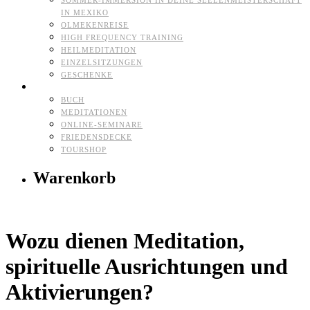
SOMMER-IMMERSION IN DEINE SEELENMEISTERSCHAFT
IN MEXIKO
OLMEKENREISE
HIGH FREQUENCY TRAINING
HEILMEDITATION
EINZELSITZUNGEN
GESCHENKE
HERZ-SHOP
BUCH
MEDITATIONEN
ONLINE-SEMINARE
FRIEDENSDECKE
TOURSHOP
Warenkorb
Wozu dienen Meditation,
spirituelle Ausrichtungen und
Aktivierungen?