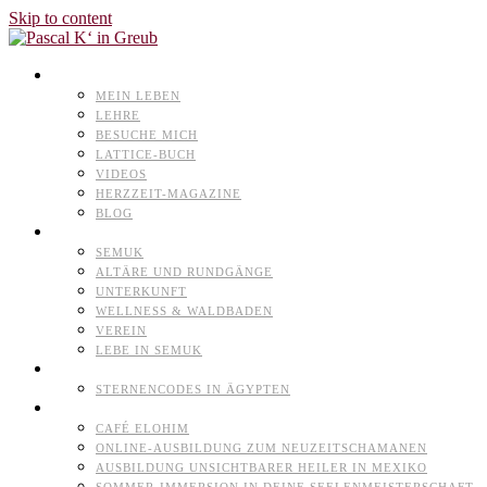
Skip to content
PASCAL K’IN GREUB
MEIN LEBEN
LEHRE
BESUCHE MICH
LATTICE-BUCH
VIDEOS
HERZZEIT-MAGAZINE
BLOG
NATURHEILPARK
SEMUK
ALTÄRE UND RUNDGÄNGE
UNTERKUNFT
WELLNESS & WALDBADEN
VEREIN
LEBE IN SEMUK
TERMINE
STERNENCODES IN ÄGYPTEN
ANGEBOTE
CAFÉ ELOHIM
ONLINE-AUSBILDUNG ZUM NEUZEITSCHAMANEN
AUSBILDUNG UNSICHTBARER HEILER IN MEXIKO