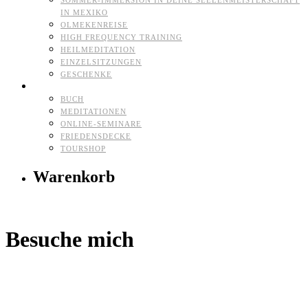
SOMMER-IMMERSION IN DEINE SEELENMEISTERSCHAFT
IN MEXIKO
OLMEKENREISE
HIGH FREQUENCY TRAINING
HEILMEDITATION
EINZELSITZUNGEN
GESCHENKE
HERZ-SHOP
BUCH
MEDITATIONEN
ONLINE-SEMINARE
FRIEDENSDECKE
TOURSHOP
Warenkorb
Besuche mich