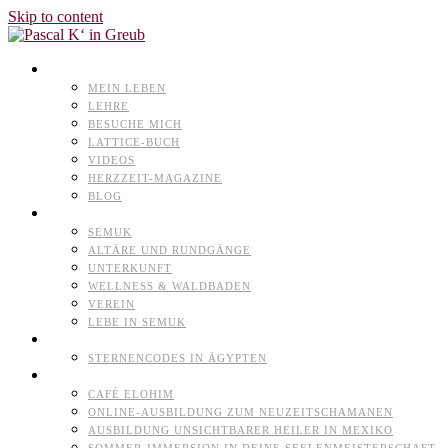
Skip to content
PASCAL K’IN GREUB
MEIN LEBEN
LEHRE
BESUCHE MICH
LATTICE-BUCH
VIDEOS
HERZZEIT-MAGAZINE
BLOG
NATURHEILPARK
SEMUK
ALTÄRE UND RUNDGÄNGE
UNTERKUNFT
WELLNESS & WALDBADEN
VEREIN
LEBE IN SEMUK
TERMINE
STERNENCODES IN ÄGYPTEN
ANGEBOTE
CAFÉ ELOHIM
ONLINE-AUSBILDUNG ZUM NEUZEITSCHAMANEN
AUSBILDUNG UNSICHTBARER HEILER IN MEXIKO