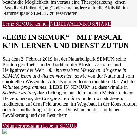
besteht die Möglichkeit, im voraus eine Therapiesitzung, einen
„Waldbad-Heilrundgang“ oder eine andere aktuelle Aktivität im
Naturheilpark SEMUK zu reservieren.
Lerne SEMUK kennen
NEBELWALD-BIOSPHÄRE
«LEBE IN SEMUK“ – MIT PASCAL
K’IN LERNEN UND DIENST ZU TUN
Seit dem 2. Februar 2019 hat der Naturheilpark SEMUK seine
Pforten geöffnet – in der Tradition der Klöster, Ashrams und
Heiligtümer der Welt –
für interessierte Menschen, die gerne in
SEMUK leben und dienen möchten
, sowie von der Natur und vom
spirituellen Wissen der Alten Kulturen lernen möchten. Das Ziel des
Volunteerprogrammes
„LEBE IN SEMUK“ ist, dass wir alle in
Selbstverwaltung
dazu beitragen, aus dem inneren Meister, deinem
Herzen, heraus, die
Energie zu erhöhen
: indem wir studieren,
meditieren, auf dem Feld arbeiten, im Wegebau, in der Konstruktion
oder Instandhaltung, indem wir Dienst tun an der ländlichen
Bevölkerung und den Besuchern.
Volunteerprogramm Lebe in SEMUK