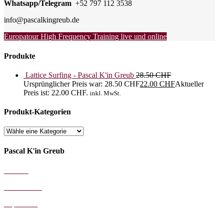
Whatsapp/Telegram
+52 797 112 3538
info@pascalkingreub.de
Europatour
High Frequency Training live und online
Produkte
Lattice Surfing - Pascal K'in Greub
28.50
CHF
Ursprünglicher Preis war: 28.50 CHF
22.00
CHF
Aktueller
Preis ist: 22.00 CHF.
inkl. MwSt.
Produkt-Kategorien
Pascal K'in Greub
AGB's
Datenschutz
Impressum