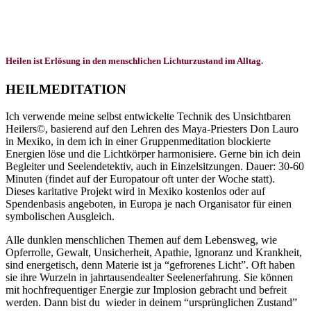
Heilen ist Erlösung in den menschlichen Lichturzustand im Alltag.
HEILMEDITATION
Ich verwende meine selbst entwickelte Technik des Unsichtbaren
Heilers©, basierend auf den Lehren des Maya-Priesters Don Lauro
in Mexiko, in dem ich in einer Gruppenmeditation blockierte
Energien löse und die Lichtkörper harmonisiere. Gerne bin ich dein
Begleiter und Seelendetektiv, auch in Einzelsitzungen. Dauer: 30-60
Minuten (findet auf der Europatour oft unter der Woche statt).
Dieses karitative Projekt wird in Mexiko kostenlos oder auf
Spendenbasis angeboten, in Europa je nach Organisator für einen
symbolischen Ausgleich.
Alle dunklen menschlichen Themen auf dem Lebensweg, wie
Opferrolle, Gewalt, Unsicherheit, Apathie, Ignoranz und Krankheit,
sind energetisch, denn Materie ist ja “gefrorenes Licht”. Oft haben
sie ihre Wurzeln in jahrtausendealter Seelenerfahrung. Sie können
mit hochfrequentiger Energie zur Implosion gebracht und befreit
werden. Dann bist du wieder in deinem “ursprünglichen Zustand”