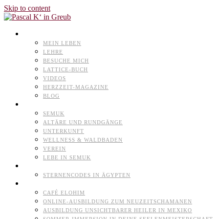
Skip to content
PASCAL K’IN GREUB
MEIN LEBEN
LEHRE
BESUCHE MICH
LATTICE-BUCH
VIDEOS
HERZZEIT-MAGAZINE
BLOG
NATURHEILPARK
SEMUK
ALTÄRE UND RUNDGÄNGE
UNTERKUNFT
WELLNESS & WALDBADEN
VEREIN
LEBE IN SEMUK
TERMINE
STERNENCODES IN ÄGYPTEN
ANGEBOTE
CAFÉ ELOHIM
ONLINE-AUSBILDUNG ZUM NEUZEITSCHAMANEN
AUSBILDUNG UNSICHTBARER HEILER IN MEXIKO