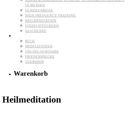
SOMMER-IMMERSION IN DEINE SEELENMEISTERSCHAFT
IN MEXIKO
OLMEKENREISE
HIGH FREQUENCY TRAINING
HEILMEDITATION
EINZELSITZUNGEN
GESCHENKE
HERZ-SHOP
BUCH
MEDITATIONEN
ONLINE-SEMINARE
FRIEDENSDECKE
TOURSHOP
Warenkorb
Heilmeditation