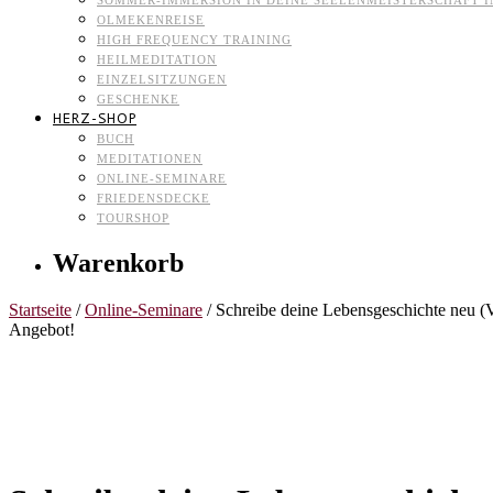
SOMMER-IMMERSION IN DEINE SEELENMEISTERSCHAFT I
OLMEKENREISE
HIGH FREQUENCY TRAINING
HEILMEDITATION
EINZELSITZUNGEN
GESCHENKE
HERZ-SHOP
BUCH
MEDITATIONEN
ONLINE-SEMINARE
FRIEDENSDECKE
TOURSHOP
Warenkorb
Startseite
/
Online-Seminare
/ Schreibe deine Lebensgeschichte neu (
Angebot!