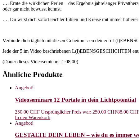
…. Ernte die wirklichen Perlen – das Ergebnis jahrelanger Privatthera
oder gar nicht bewusst kennst.
…. Du wirst dich sofort leichter fühlen und Kreise mit immer höhere
Verbinde dich täglich mit diesen Geheimnissen deiner 5 L(I)EBEN
Jede der 5 im Video beschriebenen L(I)EBENSGESCHICHTEN entspr
(Dauer dieses Videoseminars: 1:08:00)
Ähnliche Produkte
Angebot!
Videoseminare 12 Portale in dein Lichtpotential
250.00
CHF
Ursprünglicher Preis war: 250.00 CHF
88.00
CH
In den Warenkorb
Angebot!
GESTALTE DEIN LEBEN – wie du es immer wol