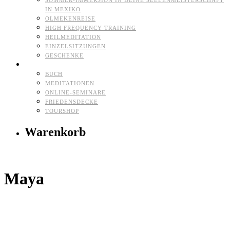
SOMMER-IMMERSION IN DEINE SEELENMEISTERSCHAFT
IN MEXIKO
OLMEKENREISE
HIGH FREQUENCY TRAINING
HEILMEDITATION
EINZELSITZUNGEN
GESCHENKE
HERZ-SHOP
BUCH
MEDITATIONEN
ONLINE-SEMINARE
FRIEDENSDECKE
TOURSHOP
Warenkorb
Maya