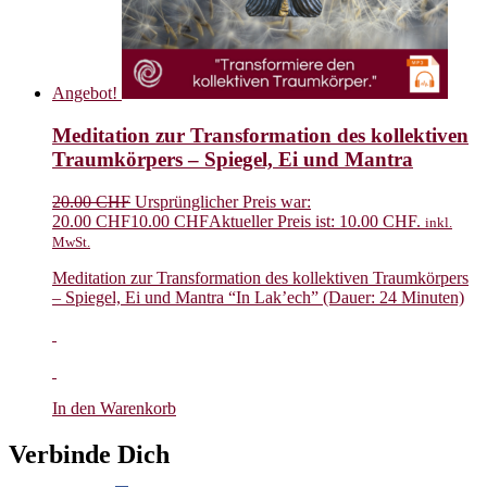
Angebot!
Meditation zur Transformation des kollektiven
Traumkörpers – Spiegel, Ei und Mantra
20.00
CHF
Ursprünglicher Preis war:
20.00 CHF
10.00
CHF
Aktueller Preis ist: 10.00 CHF.
inkl.
MwSt.
Meditation zur Transformation des kollektiven Traumkörpers
– Spiegel, Ei und Mantra “In Lak’ech” (Dauer: 24 Minuten)
In den Warenkorb
Verbinde Dich