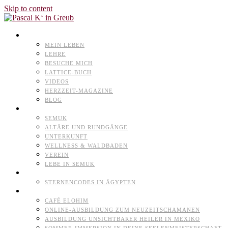
Skip to content
PASCAL K’IN GREUB
MEIN LEBEN
LEHRE
BESUCHE MICH
LATTICE-BUCH
VIDEOS
HERZZEIT-MAGAZINE
BLOG
NATURHEILPARK
SEMUK
ALTÄRE UND RUNDGÄNGE
UNTERKUNFT
WELLNESS & WALDBADEN
VEREIN
LEBE IN SEMUK
TERMINE
STERNENCODES IN ÄGYPTEN
ANGEBOTE
CAFÉ ELOHIM
ONLINE-AUSBILDUNG ZUM NEUZEITSCHAMANEN
AUSBILDUNG UNSICHTBARER HEILER IN MEXIKO