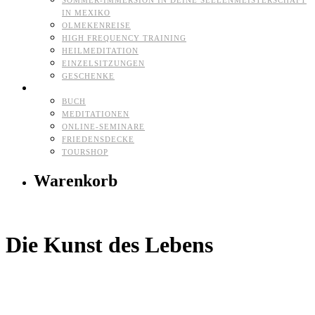
SOMMER-IMMERSION IN DEINE SEELENMEISTERSCHAFT
IN MEXIKO
OLMEKENREISE
HIGH FREQUENCY TRAINING
HEILMEDITATION
EINZELSITZUNGEN
GESCHENKE
HERZ-SHOP
BUCH
MEDITATIONEN
ONLINE-SEMINARE
FRIEDENSDECKE
TOURSHOP
Warenkorb
Die Kunst des Lebens