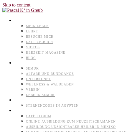
Skip to content
PASCAL K’IN GREUB
MEIN LEBEN
LEHRE
BESUCHE MICH
LATTICE-BUCH
VIDEOS
HERZZEIT-MAGAZINE
BLOG
NATURHEILPARK
SEMUK
ALTÄRE UND RUNDGÄNGE
UNTERKUNFT
WELLNESS & WALDBADEN
VEREIN
LEBE IN SEMUK
TERMINE
STERNENCODES IN ÄGYPTEN
ANGEBOTE
CAFÉ ELOHIM
ONLINE-AUSBILDUNG ZUM NEUZEITSCHAMANEN
AUSBILDUNG UNSICHTBARER HEILER IN MEXIKO