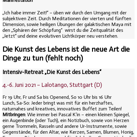
Manifestation
„Ich habe immer Zeit!“ – üben wir durch den Umgang mit der
subjektiven Zeit. Durch Meditationen
der vierten und fünften
Dimension, sowie heiligen Übungen der galaktischen Maya mit
den „Sphären der Schöpfung“ wirst du die
Zeitqualität des
„Jetzt“ und deine evolutiven Lichtkörper neu verstehen.
Die Kunst des Lebens ist die neue Art die
Dinge zu tun (fehlt noch)
Intensiv-Retreat „Die Kunst des Lebens“
4.-6. Juni 2021 – Lalotango, Stuttgart (D)
Fr 19 Uhr, Fr und Sa bis Openend, So 10 Uhr bis 16 Uhr
Lunch, Sa-So: Jeder bringt was mit für ein herzhaftes,
naturnahes und kreatives, innovatives Buffet zum Teilen!
Mitbringen
: Wie immer bei Pascal K’in – einen kleinen Spiegel,
ein Augenbinde (oder Tuch), ein Notizbuch, sowie von Herzen
gerne Trommeln, Rasseln und andere Ur-Instrumente, sowie
Gegenstände, für den Altar, wie Kerzen, Samen, Blumen, Honig,