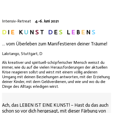
Intensiv-Retreat
4.-6. Juni 2021
D
I
E
K
U
N
S
T
D
E
S
L
E
B
E
N
S
… vom Überleben zum Manifestieren deiner Träume!
Lalotango, Stuttgart, D
Als kreativer und spirituell-schöpferischer Mensch weisst du
immer, wie du auf die vielen Herausforderungen der aktuellen
Krise reagieren sollst und wirst mit einem völlig anderen
Umgang mit deinen Beziehungen antworten, mit der Erziehung
deiner Kinder, mit dem Geldverdienen, und wie und wo du die
Dinge des Alltags erledigen wirst.
Ach, das LEBEN IST EINE KUNST! – Hast du das auch
schon so vor dich hergesagt, mit dieser Färbung von