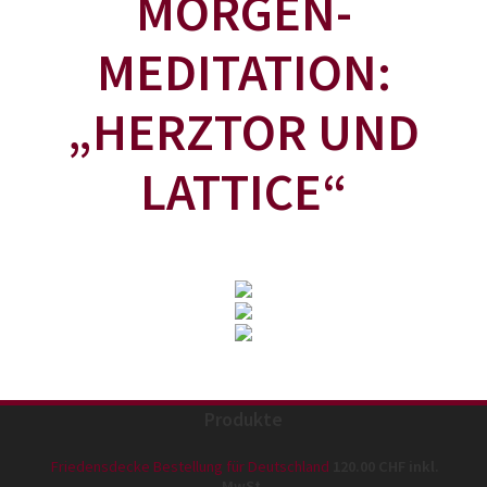
MORGEN-
MEDITATION:
„HERZTOR UND
LATTICE“
Produkte
Friedensdecke Bestellung für Deutschland
120.00
CHF
inkl.
MwSt.